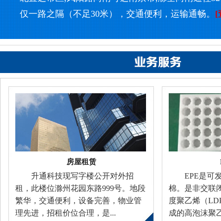
仅一路之隔（不足30米），交通便利，运输通畅。
房屋租赁
升通科技现写字楼公开对外招
EPE是可
租，此楼位滁州花园东路999号。地段
棉。是非交联闭
繁华，交通便利，设备完善，物业管
度聚乙烯（LD
理先进，招租价位合理，是...
成的高泡沫聚