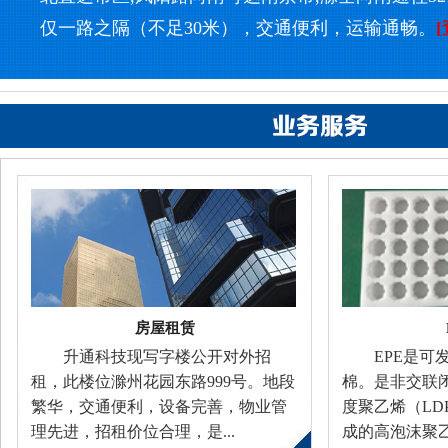
仅一路之隔（不足30米），交通便利，运输通畅。
房屋租赁
升通科技现写字楼公开对外招
EPE是可
租，此楼位滁州花园东路999号。地段
棉。是非交联闭
繁华，交通便利，设备完善，物业管
度聚乙烯（LD
理先进，招租价位合理，是...
成的高泡沫聚